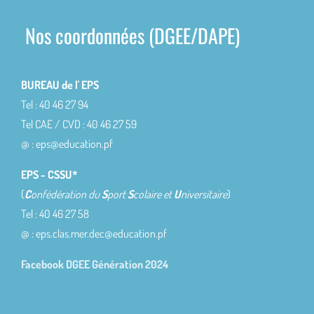
Nos coordonnées (DGEE/DAPE)
BUREAU de l' EPS
Tel : 40 46 27 94
Tel CAE / CVD : 40 46 27 59
@ : eps@education.pf
EPS - CSSU*
(
C
onfédération du
S
port
S
colaire et
U
niversitaire
)
Tel : 40 46 27 58
@ : eps.clas.mer.dec@education.pf
Facebook DGEE Génération 2024