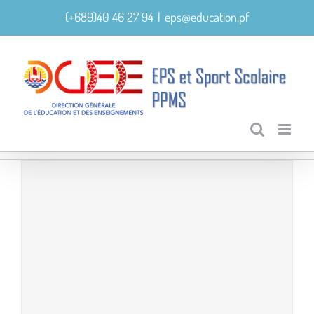
Skip
(+689)40 46 27 94
|
eps@education.pf
to
content
Orientations EPS et Sport