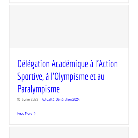
Délégation Académique à
Délégation Académique à l’Action
l’Action Sportive, à l’Olympisme
Sportive, à l’Olympisme et au
et au Paralympisme
Paralympisme
10 février 2023
|
Actualité
,
Génération 2024
Read More