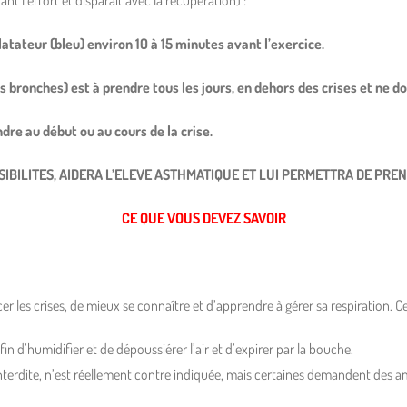
t l’effort et disparaît avec la récupération) :
atateur (bleu) environ 10 à 15 minutes avant l’exercice.
 bronches) est à prendre tous les jours, en dehors des crises et ne d
dre au début ou au cours de la crise.
SSIBILITES, AIDERA L’ELEVE ASTHMATIQUE ET LUI PERMETTRA DE PR
CE QUE VOUS DEVEZ SAVOIR
er les crises, de mieux se connaître et d’apprendre à gérer sa respiration. 
afin d’humidifier et de dépoussiérer l’air et d’expirer par la bouche.
st interdite, n’est réellement contre indiquée, mais certaines demandent de