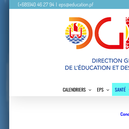
Skip
(+689)40 46 27 94
|
eps@education.pf
to
content
Search
for:
CALENDRIERS
EPS
SANTÉ
Cond