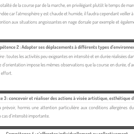
totalité de la course par de la marche, en privilégiant plutôt le temps de m
dée car l’atmosphère y est chaude et humide, il faudra cependant veiller à p
attention aux situations angoissantes en nage dorsale par exemple et égalem
étence 2 : Adapter ses déplacements à différents types d’environn
ère
: toutes les activités peu exigeantes en intensité et en durée réalisées 
se d’orientation impose les mêmes observations que la course en durée, d’a
 effort.
3 : concevoir et réaliser des actions à visée artistique, esthétique 
à prévoir, hormis une attention particulière aux conditions allergènes du 
 cas d’intensité importante.
Compétence 4 : s’affronter individuellement ou collectivement