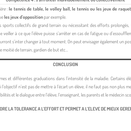
ière
:
le tennis de table, le volley ball, le tennis ou les jeux de raqu
que
les jeux d’opposition
par exemple.
s sports collectifs de grand terrain ou nécessitant des efforts prolongés,
 veiller à ce que l’élève puisse s’arrêter en cas de fatigue ou d’essouff
urront s’inter changer à tout moment. On peut envisager également un post
ne moitié de terrain, gardien de but etc…
CONCLUSION
mes et différentes graduations dans l’intensité de la maladie. Certains é
 l’objectif n’est pas de mettre à l’écart un élève, il ne faut pas non plus
lités et le dialogue entre l’élève, l’enseignant, les parents et le médecin sco
IORE LA TOLERANCE A L’EFFORT ET PERMET A L’ELEVE DE MIEUX GER