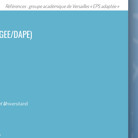
Références : groupe académique de Versailles « EPS adaptée »
DGEE/DAPE)
et
U
niversitaire
)
4