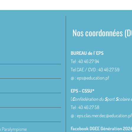
Nos coordonnées (
BUREAU de l' EPS
Tel : 40 46 27 94
Tel CAE / CVD : 40 46 27 59
@ : eps@education.pf
EPS - CSSU*
(
C
onfédération du
S
port
S
colaire 
Tel : 40 46 27 58
@ : eps.clas.mer.dec@education.pf
Facebook DGEE Génération 202
au Paralympisme