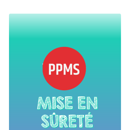
Le PPMS, ou « Plan Particulier de Mise en Sûreté » est un
dispositif règlementaire dont l’objectif est de mettre en
place une organisation interne à l’établissement afin
d’assurer la mise en sécurité de toutes les personnes
présentes dans l’établissement en cas de risque majeur
jusqu’à la
ou menace majeure externe à l’établissement
fin de l’alerte ou l’arrivée des secours.
Je me renseigne sur les risques majeurs
Je me renseigne sur les menaces majeures
J’actualise mon dossier PPMS