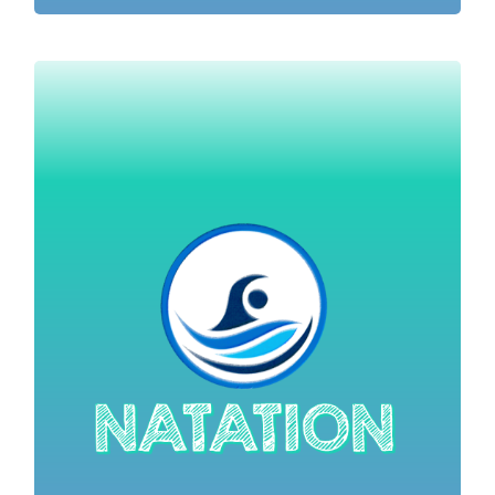
Apprendre à nager à tous les élèves est une priorité
, inscrite dans le socle commun de
nationale
connaissances et de compétences.
Projet CP-CE1
Textes de références
Zones dédiées
Encadrant & Accompagnateur
En Bassin
En eau libre:
➢Formulaire 1 Demande IEN
➢Formulaire 2 Autorisation Mairie
➢Formulaire 3 Info Gendarmerie