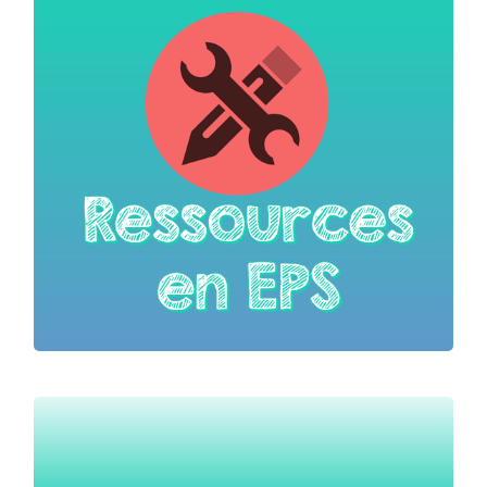
des séances d’EPS au sein de l’école.
Programmes de l’éducation
État des lieux
Programmer l’EPS à l’école
Guide pratique pour l’enseignant
L’orientation au Cycle 1
Aménager une séance EPS contexte COVID
*
Les déplacements des élèves lors des sorties et voyages
scolaires participent à la mission éducative et