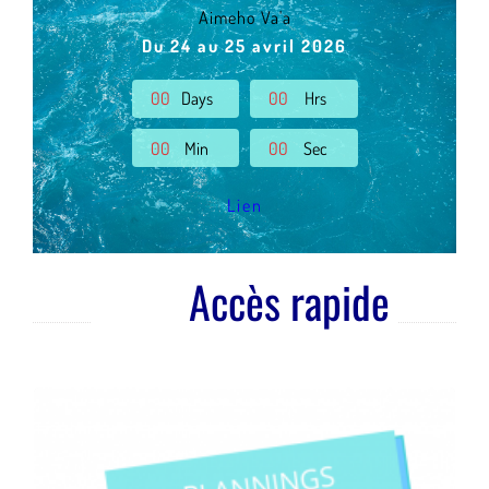
Aimeho Va'a
Du 24 au 25 avril 2026
0
0
Days
0
0
Hrs
0
0
Min
0
0
Sec
Lien
Accès rapide
CLASSES MER