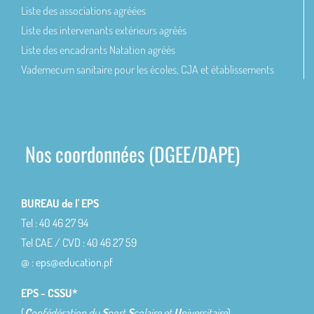
Liste des associations agréées
Liste des intervenants extérieurs agréés
Liste des encadrants Natation agréés
Vademecum sanitaire pour les écoles, CJA et établissements
Nos coordonnées (DGEE/DAPE)
BUREAU de l' EPS
Tel : 40 46 27 94
Tel CAE / CVD : 40 46 27 59
@ : eps@education.pf
EPS - CSSU*
(
C
onfédération du
S
port
S
colaire et
U
niversitaire
)