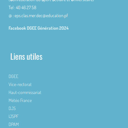
Tel : 40 46 27 58
@ : eps.clas.mer.dec@education.pf
Facebook DGEE Génération 2024
Liens utiles
DGEE
Vice-rectorat
Haut-commissariat
Météo France
DJS
IJSPF
DPAM