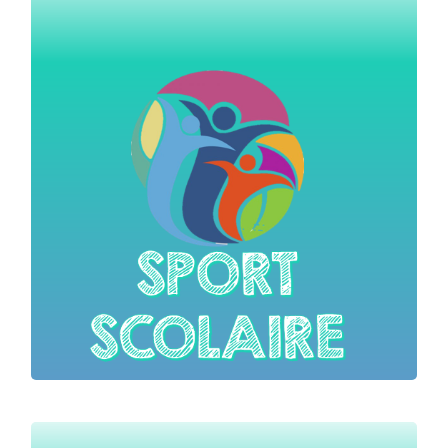
A côté de l’éducation physique et sportive dispensée
dans le cadre d’enseignements et d’horaires nationaux,
des activités sportives sont proposées aux élèves sous
l’appellation de sport scolaire.
Le sport scolaire s’appuie sur des associations sportives
scolaires qui sont investies d’une mission de
service public à finalité éducative et sociale, membres de
la Confédération du sport scolaire et universitaire (CSSU)
Sport scolaire