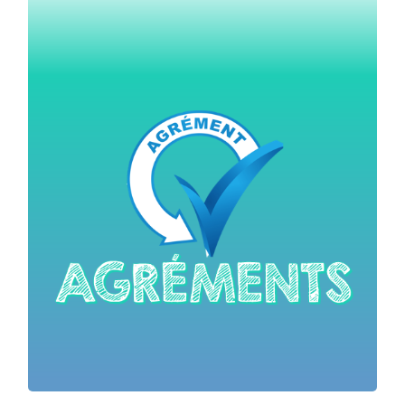
Le recours aux intervenants extérieurs ou aux
associations permet aux écoles et aux établissements
d’être davantage ouverts sur le monde extérieur et
d’enrichir et d’approfondir les apprentissages.
L’intervenant ou l’association participe aux activités
d’enseignement, qu’elles se déroulent sur le temps
scolaire dans les locaux scolaires ou au cours de sorties
scolaires.
Agréments
*