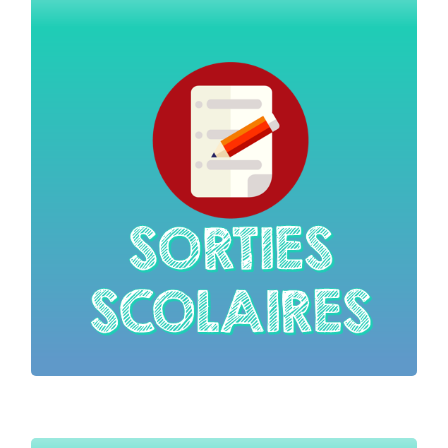
pédagogique des établissements d’enseignement et à ce
titre, constituent des expériences bénéfiques pour les
élèves.
L’une des missions de l’établissement d’enseignement
consiste à favoriser le développement de la mobilité des
élèves, en s’inscrivant dans un partenariat scolaire.
Retrouvez ici tous les formulaires et annexes.
Sorties scolaires